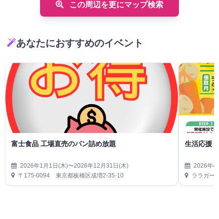
この周辺を更にマップ検索
あなたにおすすめのイベント
富士食品 工場直売のパン詰め放題
生活応援
2026年1月1日(木)〜2026年12月31日(木)
2026年4
〒175-0094 東京都板橋区成増2-35-10
ララガーデ