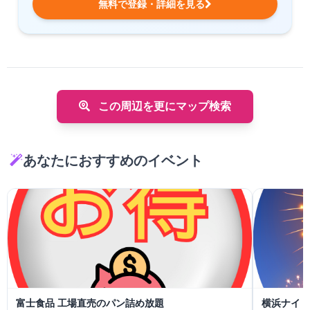
無料で登録・詳細を見る
この周辺を更にマップ検索
あなたにおすすめのイベント
富士食品 工場直売のパン詰め放題
横浜ナイト