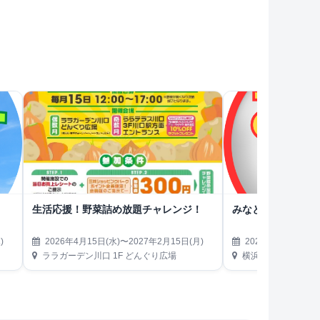
生活応援！野菜詰め放題チャレンジ！
みなとみらい熱気
)
2026年4月15日(水)〜2027年2月15日(月)
2026年4月19日(日)
ララガーデン川口 1F どんぐり広場
横浜ハンマーヘッド第3駐