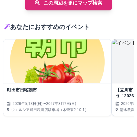
この周辺を更にマップ検索
あなたにおすすめのイベント
町田市日曜朝市
【立川市
う！202
2026年5月3日(日)〜2027年3月7日(日)
2026年5
ウエルシア町田境川店駐車場（木曽東2-10-1）
清水農園