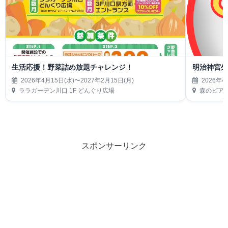
生活応援！野菜詰め放題チャレンジ！
明治神宮外
2026年4月15日(水)〜2027年2月15日(月)
2026年4
ララガーデン川口 1F どんぐり広場
森のビアガーデ
スポンサーリンク