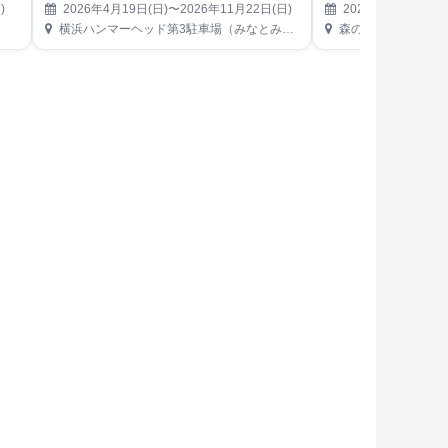
)
2026年4月19日(日)〜2026年11月22日(日)
2026年4月22日(水
横浜ハンマーヘッド第3駐車場（みなとみらい21地区）
森のビアガーデン（東京都新宿区霞ヶ丘