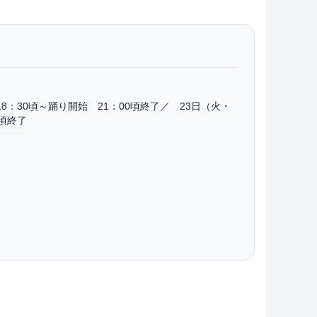
18：30頃～踊り開始 21：00頃終了／ 23日（火・
0頃終了