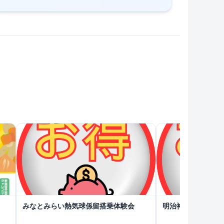
！
みなとみらい熱気球係留搭乗体験会
明治神宮外苑 森のビ