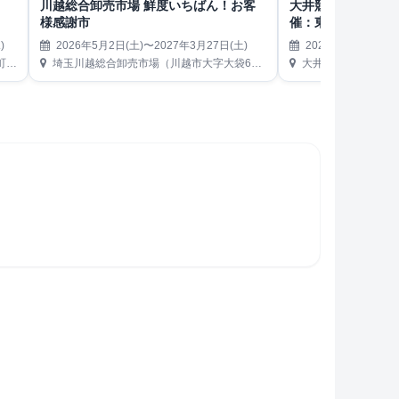
川越総合卸売市場 鮮度いちばん！お客
大井競馬場Tokyo Cit
様感謝市
催：東京リサイク
)
2026年5月2日(土)〜2027年3月27日(土)
2026年5月2日(土)
内）
埼玉川越総合卸売市場（川越市大字大袋650）
大井競馬場 第1駐車