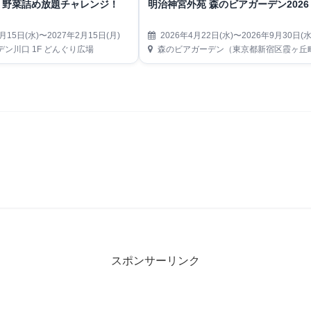
！野菜詰め放題チャレンジ！
明治神宮外苑 森のビアガーデン2026
月15日(水)〜2027年2月15日(月)
2026年4月22日(水)〜2026年9月30日(水
ン川口 1F どんぐり広場
森のビアガーデン（東京都新宿区霞ヶ丘町14-13 神宮外苑にこにこパーク
スポンサーリンク