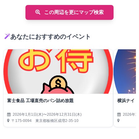
この周辺を更にマップ検索
あなたにおすすめのイベント
富士食品 工場直売のパン詰め放題
横浜ナイト
2026年1月1日(木)〜2026年12月31日(木)
2026年1
〒175-0094 東京都板橋区成増2-35-10