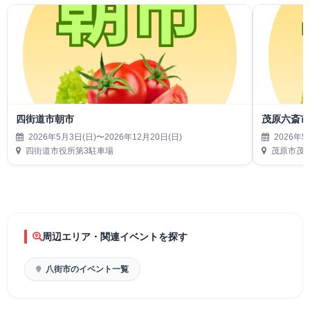
四街道市朝市
茂原六斎
2026年5月3日(日)〜2026年12月20日(日)
2026年5
四街道市役所第3駐車場
茂原市茂
周辺エリア・関連イベントを探す
八街市のイベント一覧