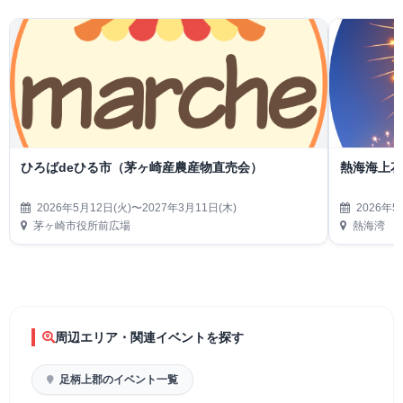
ひろばdeひる市（茅ヶ崎産農産物直売会）
熱海海上
2026年5月12日(火)〜2027年3月11日(木)
2026年5
茅ヶ崎市役所前広場
熱海湾
周辺エリア・関連イベントを探す
足柄上郡のイベント一覧