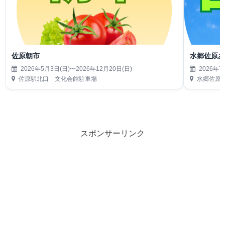
佐原朝市
水郷佐原あ
2026年5月3日(日)〜2026年12月20日(日)
2026年7
佐原駅北口 文化会館駐車場
水郷佐原
スポンサーリンク