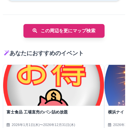
この周辺を更にマップ検索
あなたにおすすめのイベント
富士食品 工場直売のパン詰め放題
横浜ナイト
2026年1月1日(木)〜2026年12月31日(木)
2026年1