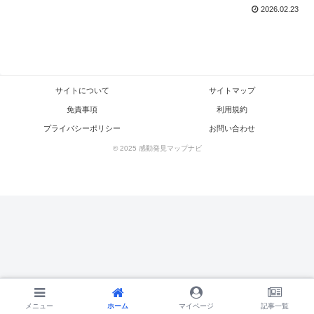
2026.02.23
サイトについて
サイトマップ
免責事項
利用規約
プライバシーポリシー
お問い合わせ
© 2025 感動発見マップナビ
メニュー
メニュー
ホーム
ホーム
検索
マイページ
トップ
記事一覧
サイドバー