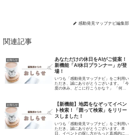
感動発見マップナビ編集部
関連記事
あなただけの休日をAIがご提案！
お知らせ
新機能「AI休日プランナー」が登
場！
いつも「感動発見マップナビ」をご利用い
ただき、誠にありがとうございます。「今
度の休み、どこに行こうかな？」 「何か
楽しいイベントはないかな？」そんなあな
たの悩みを解決する、全く新しい機能「AI
休日プランナー」（ベータ版）をプレリリ
【新機能】地図をなぞってイベン
お知らせ
ースいたし...
ト検索！「囲って検索」をリリー
スしました！
いつも「感動発見マップナビ」をご利用い
ただき、誠にありがとうございます。本
日、イベントの探し方がもっと直感的に、