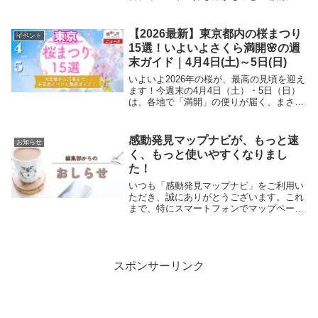
もっと楽しくなる新機能「囲って検索」を
リリースしました！🗺️ 「囲って検索」っ
てどんな機能？より直感的に、より使いや
【2026最新】東京都内の桜まつり
イベント
すくイベント...
15選！いよいよさくら満開🌸の週
末ガイド｜4月4日(土)～5日(日)
いよいよ2026年の桜が、最高の見頃を迎え
ます！今週末の4月4日（土）・5日（日）
は、各地で「満開」の便りが届く、まさに
1年で最も華やかな週末になりそうです
ね。ようやく安定してきた暖かな春の陽気
に誘われて、「どこへお花見に行こうか」
感動発見マップナビが、もっと速
お知らせ
と計画を...
く、もっと使いやすくなりまし
た！
いつも「感動発見マップナビ」をご利用い
ただき、誠にありがとうございます。これ
まで、特にスマートフォンでマップページ
を開く際に、表示に時間がかかってしまう
問題がございました。 「花火大会やイベ
ントを探したいのに、なかなか表示されな
い…」と感じ...
スポンサーリンク