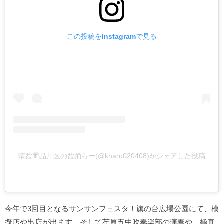
この投稿をInstagramで見る
晴盆👘品川区の盆踊らー(@kharu020408)がシェアした投稿
今年で3回目となるサンサンフェスタ！旗の台広場公園にて、模
擬店や出店が出ます。そして荏原五中吹奏楽部の演奏や、極真