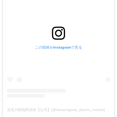
この投稿をInstagramで見る
花見川団地商店街【公式】(@hanamigawa_danchi_market)がシェアした投稿