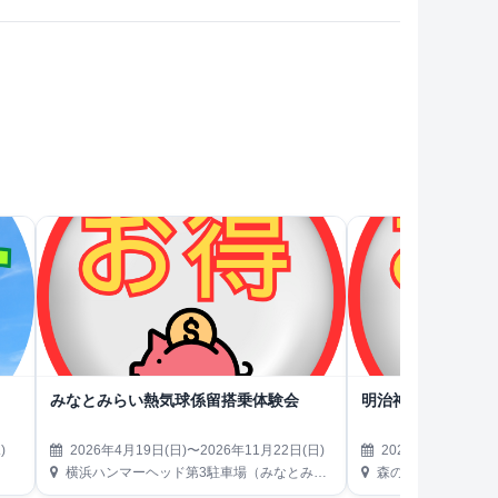
みなとみらい熱気球係留搭乗体験会
明治神宮外苑 森のビ
)
2026年4月19日(日)〜2026年11月22日(日)
2026年4月22日(水
横浜ハンマーヘッド第3駐車場（みなとみらい21地区）
森のビアガーデン（東京都新宿区霞ヶ丘