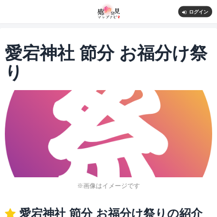
ログイン
愛宕神社 節分 お福分け祭
り
※画像はイメージです
愛宕神社 節分 お福分け祭りの紹介