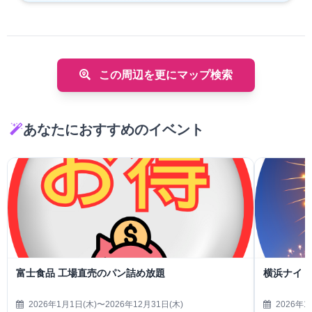
この周辺を更にマップ検索
あなたにおすすめのイベント
富士食品 工場直売のパン詰め放題
横浜ナイト
2026年1月1日(木)〜2026年12月31日(木)
2026年1