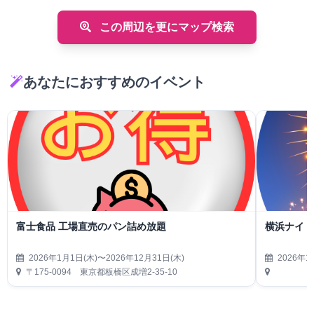
この周辺を更にマップ検索
あなたにおすすめのイベント
富士食品 工場直売のパン詰め放題
横浜ナイト
2026年1月1日(木)〜2026年12月31日(木)
2026年1
〒175-0094 東京都板橋区成増2-35-10