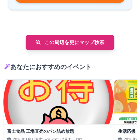
この周辺を更にマップ検索
あなたにおすすめのイベント
富士食品 工場直売のパン詰め放題
生活応援
2026年1月1日(木)〜2026年12月31日(木)
2026年4