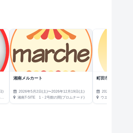
湘南メルカート
町田市日曜朝市
日)
2026年5月2日(土)〜2026年12月19日(土)
2026年5月3日(日)
）
湘南T-SITE 1・2号館の間(プロムナード)
ウエルシア町田境川店駐