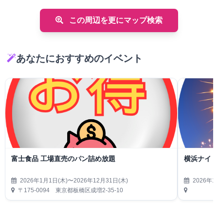
この周辺を更にマップ検索
あなたにおすすめのイベント
富士食品 工場直売のパン詰め放題
横浜ナイト
2026年1月1日(木)〜2026年12月31日(木)
2026年1
〒175-0094 東京都板橋区成増2-35-10