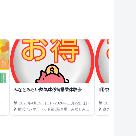
！
みなとみらい熱気球係留搭乗体験会
明治神宮外苑 森のビ
)
2026年4月19日(日)〜2026年11月22日(日)
2026年4月22日(水
横浜ハンマーヘッド第3駐車場（みなとみらい21地区）
森のビアガーデン（東京都新宿区霞ヶ丘