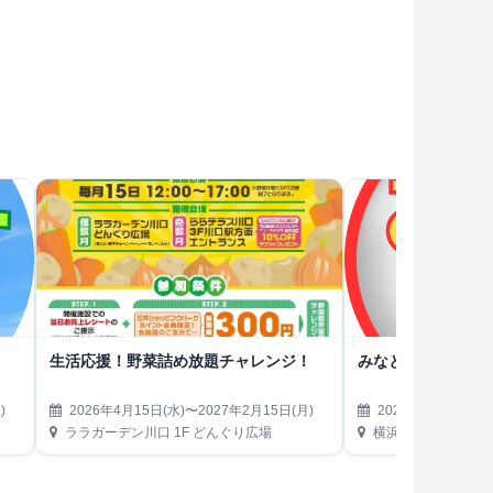
生活応援！野菜詰め放題チャレンジ！
みなとみらい熱気
)
2026年4月15日(水)〜2027年2月15日(月)
2026年4月19日(日)
ララガーデン川口 1F どんぐり広場
横浜ハンマーヘッド第3駐