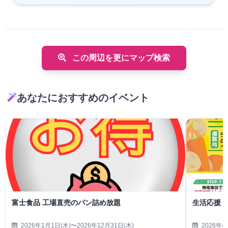
この周辺を更にマップ検索
あなたにおすすめのイベント
富士食品 工場直売のパン詰め放題
生活応援
2026年1月1日(木)〜2026年12月31日(木)
2026年4