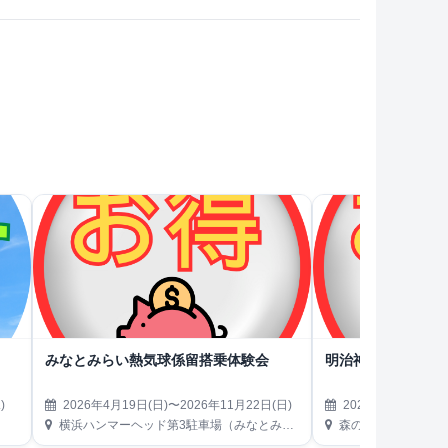
みなとみらい熱気球係留搭乗体験会
明治神宮外苑 森のビ
)
2026年4月19日(日)〜2026年11月22日(日)
2026年4月22日(水
横浜ハンマーヘッド第3駐車場（みなとみらい21地区）
森のビアガーデン（東京都新宿区霞ヶ丘