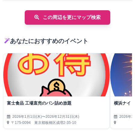
この周辺を更にマップ検索
あなたにおすすめのイベント
富士食品 工場直売のパン詰め放題
横浜ナイト
2026年1月1日(木)〜2026年12月31日(木)
2026年1
〒175-0094 東京都板橋区成増2-35-10