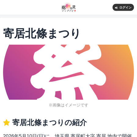
ログイン
寄居北條まつり
※画像はイメージです
寄居北條まつりの紹介
2026年5月10日(日)に、埼玉県 寄居町大字 寄居 地内で開催