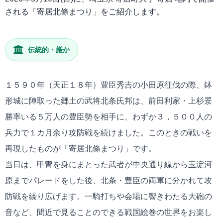
される「寄居北條まつり」をご紹介します。
伝統的・厳か
１５９０年（天正１８年）豊臣秀吉の小田原征伐の際、鉢
形城に陣取った郷土の武将北条氏邦は、前田利家・上杉景
勝率いる５万人の豊臣勢を相手に、わずか３，５００人の
兵力で１カ月余り攻防戦を続けました。このときの戦いを
再現したものが「寄居北條まつり」です。
当日は、甲冑を身にまとった武者が中央通り線から玉淀河
原までパレードをした後、北条・豊臣の両軍に分かれて攻
防戦を繰り広げます。一騎打ちや会場に響きわたる大砲の
音など、間近で見ることのできる戦国絵巻の世界をお楽し