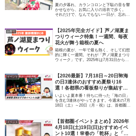
夏の夕暮れ、カランコロンと下駄の音を響
かせながら、お気に入りの浴衣で歩く。
それだけで、なんでもない一日が、忘れら
れない特別な思い出になりますよね。「で
も、最近の浴衣ってどんなものが流行って
いるんだろう？」 「この柄、自分の年齢
【2025年完全ガイド】芦ノ湖夏ま
お祭り
に合っている...
つりウィーク特集！一週間、毎夜
花火が舞う箱根の夏へ
箱根の夏が、一年で最も熱く、そして幻想
的に輝く一週間。それが「芦ノ湖夏まつり
ウィーク」です。2025年は7月31日から8
月5日までの6日間にわたり、芦ノ湖の守り
神・九頭龍大神（くずりゅうおおかみ）を
祀る箱根神社の例大祭を中心に、湖畔の各
【2026最新】7月18日～20日🌺海
イベント
地区...
の日3連休のおすすめ夏祭り16
選！各都県の看板祭りが集結する
超特大週末
いよいよ夏本番！待ちに待った「海の日」
を含む3連休がやってきます。今週末の7月
18日（土）～20日（月・祝）は、首都圏の
熱気が最高潮に達する、まさに「お祭り超
特大週末」です。今回はなんと、東京・神
奈川・千葉・埼玉の各都県から、それぞれ
【首都圏イベントまとめ】2026年
イベント
絶対に...
4月18日(土)19日(日)おすすめイベ
ント10選！🌸春の「乾杯」と「絶