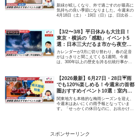
景」を楽しむ！2,000機のドローン
新緑が眩しくなり、外で過ごすのが最高に
から全国の地酒まで
気持ちの良い季節になりました。今週末の
4月18日（土）・19日（日）は、日比谷や
上野での大規模なグルメフェスに加え、船
橋の夜空を埋め尽くす2,000機のドローン
ショーなど、五感で春を味わい尽くすイベ
【3/2〜3/8】平日休みも大注目！
イベント
ント...
東京・横浜の「感動」イベント5
選：日本三大だるま市から夜空の
ドローンショーまで
カレンダーが3月に切り替わり、春の足音
がはっきりと聞こえてくる1週間。今週
は、300年以上の歴史を誇る伝統行事か
ら、最新技術が夜空を彩るドローンショ
ー、そして桜の便りまで、「今、この時し
か見られない」景色が目白押しです。土日
【2026最新】6月27日・28日☔雨
お祭り
はもちろん、火曜...
でも120%楽しめる！今週末の首都
圏おすすめイベント10選：室内フ
ェスからお宝直売会まで
関東地方も本格的な梅雨シーズンを迎え、
今週末はあいにくの雨予報となっていま
す。「せっかくの休日なのに、お出かけは
無理かな……」と諦めるのはまだ早いで
す！今週末は、駅直結の日本酒フェスや大
型商業施設の周年祭、熱気あふれるインド
アの学園祭、さら...
スポンサーリンク