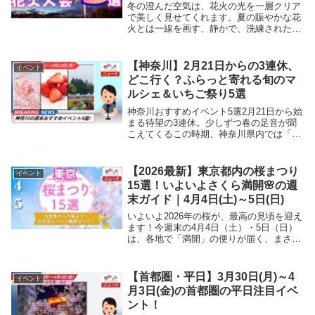
冬の澄んだ空気は、花火の光を一層クリア
で美しく見せてくれます。夏の賑やかな花
火とは一線を画す、静かで、洗練された
「大人の感動体験」です。「短い時間で
も、心が動く体験がしたい。」そんな願い
を叶える、12月に首都圏とその近郊で開催
【神奈川】2月21日からの3連休、
イベント
される花火大会...
どこ行く？ふらっと寄れる旬のマ
ルシェ＆いちご祭り5選
神奈川おすすめイベント5選2月21日から始
まる待望の3連休。少しずつ春の足音が聞
こえてくるこの時期、神奈川県内では「い
ちご」や「地元の旬」を楽しめる魅力的な
イベントが目白押しです。今回は、事前予
約不要で、お出かけのついでに「ふらっ
【2026最新】東京都内の桜まつり
イベント
と」立ち寄...
15選！いよいよさくら満開🌸の週
末ガイド｜4月4日(土)～5日(日)
いよいよ2026年の桜が、最高の見頃を迎え
ます！今週末の4月4日（土）・5日（日）
は、各地で「満開」の便りが届く、まさに
1年で最も華やかな週末になりそうです
ね。ようやく安定してきた暖かな春の陽気
に誘われて、「どこへお花見に行こうか」
【首都圏・平日】3月30日(月)～4
イベント
と計画を...
月3日(金)の首都圏の平日注目イベ
ント！