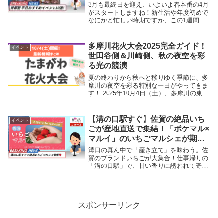
3月も最終日を迎え、いよいよ春本番の4月
がスタートしますね！新生活や年度初めで
なにかと忙しい時期ですが、この1週間は
「平日にしか味わえない贅沢」が首都圏各
地に溢れています。「週末は混むから」と
諦めていたあのスポットや、平日の決まっ
多摩川花火大会2025完全ガイド！
イベント
た日にしか...
世田谷側＆川崎側、秋の夜空を彩
る光の競演
夏の終わりから秋へと移りゆく季節に、多
摩川の夜空を彩る特別な一日がやってきま
す！ 2025年10月4日（土）、多摩川の東京
と神奈川の県境を挟んで、「世田谷区たま
がわ花火大会」と「川崎市制記念多摩川花
火大会」が同日開催されます！感動発見マ
【溝の口駅すぐ】佐賀の絶品いち
イベント
ップ...
ごが産地直送で集結！「ポケマル×
マルイ」のいちごマルシェが期間
限定で開催。限定スイーツも見逃
溝口の真ん中で「産き立て」を味わう。佐
せない
賀のブランドいちごが大集合！仕事帰りの
「溝の口駅」で、甘い香りに誘われて寄り
道してみませんか？マルイファミリー溝口
で開催される「佐賀いちごマルシェ」は、
ただの販売会ではありません。産地直送
ECサイト「ポ...
スポンサーリンク