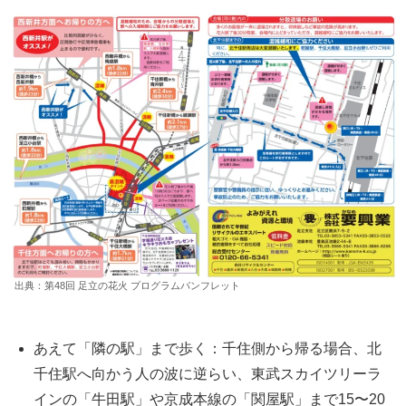
出典：
第
48
回 足立の花火 プログラムパンフレット
あえて「隣の駅」まで歩く
：千住側から帰る場合、北
千住駅へ向かう人の波に逆らい、東武スカイツリーラ
インの「牛田駅」や京成本線の「関屋駅」まで15〜20