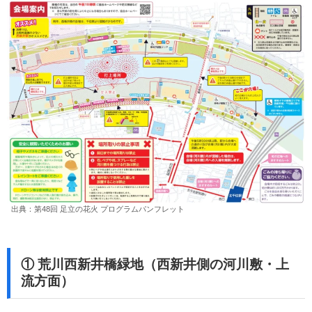
出典：
第
48
回 足立の花火 プログラムパンフレット
① 荒川西新井橋緑地（西新井側の河川敷・上
流方面）