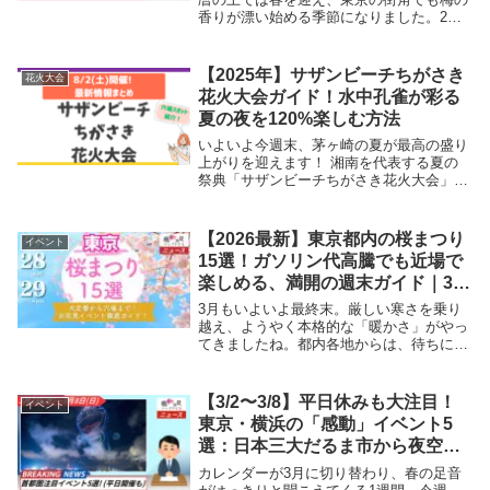
香りが漂い始める季節になりました。2月
21日から始まる3連休は、都内各地の梅ま
つりがまさに最高の見頃を迎えます！今回
は、東京の『梅まつり』特集！江戸時代か
【2025年】サザンビーチちがさき
花火大会
ら愛される...
花火大会ガイド！水中孔雀が彩る
夏の夜を120%楽しむ方法
いよいよ今週末、茅ヶ崎の夏が最高の盛り
上がりを迎えます！ 湘南を代表する夏の
祭典「サザンビーチちがさき花火大会」
が、2025年8月2日（土）に開催されます。
「サザンビーチちがさき」を舞台に、市民
の募金によって支えられる、地元愛にあふ
【2026最新】東京都内の桜まつり
イベント
れたこの...
15選！ガソリン代高騰でも近場で
楽しめる、満開の週末ガイド｜3月
28日(土)～29日(日)
3月もいよいよ最終末。厳しい寒さを乗り
越え、ようやく本格的な「暖かさ」がやっ
てきましたね。都内各地からは、待ちに待
った「桜が見頃を迎えた」という嬉しい便
りが次々と届いています。最近はガソリン
代の急騰が続いており、「本当は遠くまで
【3/2〜3/8】平日休みも大注目！
イベント
ドライブに行...
東京・横浜の「感動」イベント5
選：日本三大だるま市から夜空の
ドローンショーまで
カレンダーが3月に切り替わり、春の足音