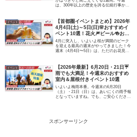
がはっきりと聞こえてくる1週間。今週
は、300年以上の歴史を誇る伝統行事か
ら、最新技術が夜空を彩るドローンショ
ー、そして桜の便りまで、「今、この時し
か見られない」景色が目白押しです。土日
【首都圏イベントまとめ】2026年
イベント
はもちろん、火曜...
4月4日(土)～5日(日)🌸おすすめイ
ベント10選！花火🎆ビール🍻お花
見🌸
4月に突入し、いよいよ桜が満開のピーク
を迎える最高の週末がやってきました！今
週末（4月4日〜5日）は、ただのお花見だ
けでは終わりません。夜空を彩る「桜と花
火」のコラボレーションや、下北沢のクラ
フトビール祭、さらには歴史的な「航空発
【2026年最新】6月20日・21日☔
イベント
祥」を祝う...
雨でも大満足！今週末のおすすめ
室内＆屋根付きイベント10選
いよいよ梅雨本番。今週末の6月20日
（土）・21日（日）は、あいにくの雨予報
となっていますね。でも、ご安心くださ
い！今回は、「雨の日でも120%楽しめ
る」全天候型のイベントを1都3県から10ス
ポット厳選しました。国内最大級の日本酒
フェアから...
スポンサーリンク