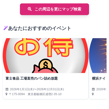
この周辺を更にマップ検索
あなたにおすすめのイベント
富士食品 工場直売のパン詰め放題
横浜ナイト
2026年1月1日(木)〜2026年12月31日(木)
2026年1
〒175-0094 東京都板橋区成増2-35-10