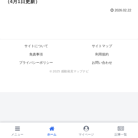
（4月1日更新）
2026.02.22
サイトについて
サイトマップ
免責事項
利用規約
プライバシーポリシー
お問い合わせ
© 2025 感動発見マップナビ
メニュー
メニュー
ホーム
ホーム
検索
マイページ
トップ
記事一覧
サイドバー