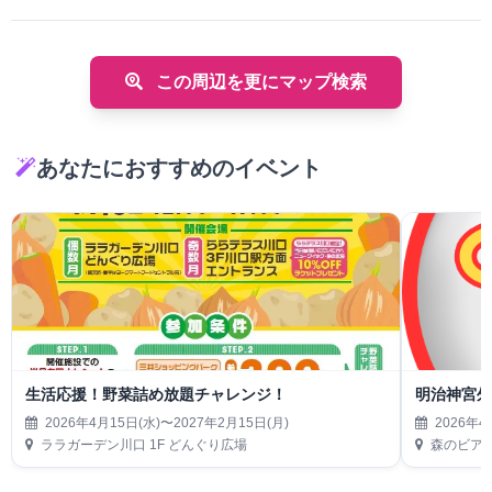
この周辺を更にマップ検索
あなたにおすすめのイベント
生活応援！野菜詰め放題チャレンジ！
明治神宮外
2026年4月15日(水)〜2027年2月15日(月)
2026年4
ララガーデン川口 1F どんぐり広場
森のビアガーデ