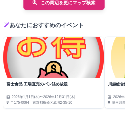
この周辺を更にマップ検索
あなたにおすすめのイベント
富士食品 工場直売のパン詰め放題
川越総合卸
2026年1月1日(木)〜2026年12月31日(木)
2026年5
〒175-0094 東京都板橋区成増2-35-10
埼玉川越総