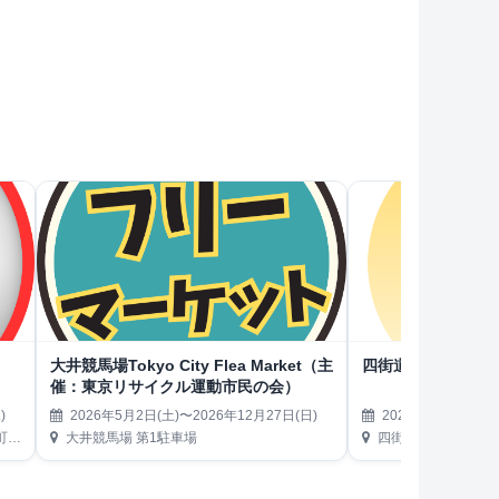
大井競馬場Tokyo City Flea Market（主
四街道市朝市
催：東京リサイクル運動市民の会）
)
2026年5月2日(土)〜2026年12月27日(日)
2026年5月3日(日)
内）
大井競馬場 第1駐車場
四街道市役所第3駐