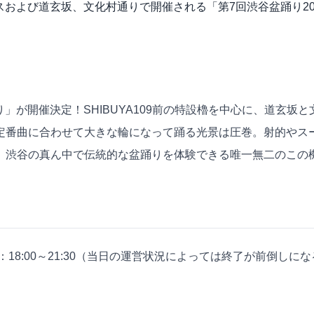
スおよび道玄坂、文化村通りで開催される「第7回渋谷盆踊り2026 Sh
踊り」が開催決定！SHIBUYA109前の特設櫓を中心に、道玄
定番曲に合わせて大きな輪になって踊る光景は圧巻。射的やス
。渋谷の真ん中で伝統的な盆踊りを体験できる唯一無二のこの
時間：18:00～21:30（当日の運営状況によっては終了が前倒