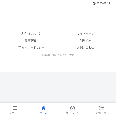
2026.02.19
サイトについて
サイトマップ
免責事項
利用規約
プライバシーポリシー
お問い合わせ
© 2025 感動発見マップナビ
メニュー
メニュー
ホーム
ホーム
検索
マイページ
トップ
記事一覧
サイドバー