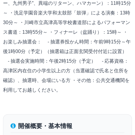
ー、九州男子”、異端のリターン、ハマカーン）：11時15分
～ ・洗足学園音楽大学和太鼓部「鼓弾」による演奏：13時
30分～ ・川崎市立高津高等学校書道部によるパフォーマン
ス書道：13時55分～ ・フィナーレ（盆踊り）：15時～ ・
お楽しみ抽選会： - 抽選券投かん時間：午前9時15分～午
後1時00分（予定）（抽選箱は正面玄関受付付近に設置）
- 抽選会実施時間：午後2時15分（予定） - 応募資格：
高津区内在住の小学生以上の方（当選確認で氏名と住所を
確認）、抽選時、会場にいる方 ・その他：公共交通機関を
利用してお越しください。
開催概要・基本情報