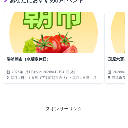
あなたにおすすめのイベント
勝浦朝市（水曜定休日）
茂原六斎
2026年1月1日(木)〜2026年12月31日(木)
2026年5
毎月１日～１５日（下本町朝市通り）・毎月１６日～月末（仲本町朝市通り）
茂原市茂
スポンサーリンク